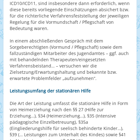
ICD10/ICD11, sind insbesondere dann erforderlich, wenn
diese bereits vorliegende Einschätzungen absichert bzw.
für die richterliche Verfahrensfeststellung der jeweiligen
Regelung für die Vormundschaft / Pflegschaft von
Bedeutung waren.
In einem abschließenden Gespräch mit dem
Sorgeberechtigten (Vormund / Pflegschaft) sowie dem
fallzuständigen Mitarbeiter des Jugendamtes – ggf. auch
mit behandelnden Therapeuten/eingesetzten
Verfahrensbeistand… – versuchen wir die
Zielsetzung/Erwartungshaltung und bekannte bzw.
erwartete Problemfelder „aufzunehmen“.
Leistungsumfang der stationären Hilfe
Die Art der Leistung umfasst die stationäre Hilfe in Form
von Heimerziehung nach den §§ 27 (Hilfe zur
Erziehung…), §34 (Heimerziehung…), §35 (Intensive
pädagogische Einzelbetreuung), §35a
(Eingliederungshilfe für seelisch behinderte Kinder…),
§39 (… Leistungen zum Unterhalt des Kindes) sowie §41