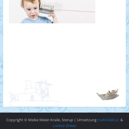
Copyright © Meike Meier-Kraile, Sterup | Umsetzung
mahlofaktur.
&
Lorenz Drews